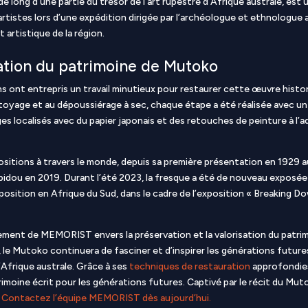
 long d’une partie du trésor de l’art rupestre d’Afrique australe, est 
rtistes lors d’une expédition dirigée par l’archéologue et ethnologue
 artistique de la région.
ation du patrimoine de Mutoko
ns ont entrepris un travail minutieux pour restaurer cette œuvre histo
ttoyage et au dépoussiérage à sec, chaque étape a été réalisée avec u
s localisés avec du papier japonais et des retouches de peinture à l’
positions à travers le monde, depuis sa première présentation en 1929
dou en 2019. Durant l’été 2023, la fresque a été de nouveau exposée à
xposition en Afrique du Sud, dans le cadre de l’exposition « Breaking D
ement de MEMORIST envers la préservation et la valorisation du patrim
 le Mutoko continuera de fasciner et d’inspirer les générations futures
 l’Afrique australe. Grâce à ses
techniques de restauration
approfondie
imoine écrit pour les générations futures. Captivé par le récit du Mut
.
Contactez l’équipe MEMORIST dès aujourd’hui.