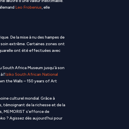
une œuvre d’une valeur inestimable.
 allemand
Leo Frobenius
, elle
rique. De la mise à nu des hampes de
n soin extrême. Certaines zones ont
aquarelle ont été effectuées avec
 au South Africa Museum jusqu’à son
 l’
Iziko South African National
own the Walls – 150 years of Art
oine culturel mondial. Grâce à
, témoignant de la richesse et de la
s, MEMORIST s’efforce de
oko ? Agissez dès aujourd’hui pour