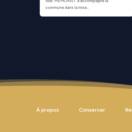
ville. MEMORIST a accompagné la
commune dans la mise...
À propos
Conserver
Re