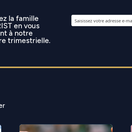
z la famille
ST en vous
ant à notre
re trimestrielle.
er